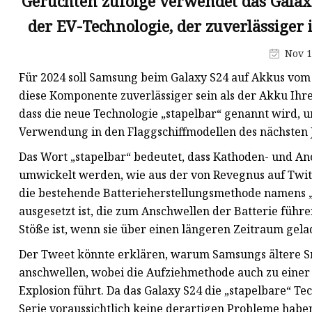
Gerüchten zufolge verwendet das Galax
Tragbares Kraftwerk
der EV-Technologie, der zuverlässiger
Solarbatterie für
Straßenlaternen
Nov 1
Batterie
Für 2024 soll Samsung beim Galaxy S24 auf Akkus vom 
Prismatische LiFePO4-Zelle
diese Komponente zuverlässiger sein als der Akku Ih
dass die neue Technologie „stapelbar“ genannt wird, u
Zylindrische Zelle
Verwendung in den Flaggschiffmodellen des nächsten 
Sonnensystem
Das Wort „stapelbar“ bedeutet, dass Kathoden- und A
umwickelt werden, wie aus der von Revegnus auf Twitte
die bestehende Batterieherstellungsmethode namens „
ausgesetzt ist, die zum Anschwellen der Batterie führ
Stöße ist, wenn sie über einen längeren Zeitraum gel
Der Tweet könnte erklären, warum Samsungs ältere S
anschwellen, wobei die Aufziehmethode auch zu einer
Explosion führt. Da das Galaxy S24 die „stapelbare“ 
Serie voraussichtlich keine derartigen Probleme haben