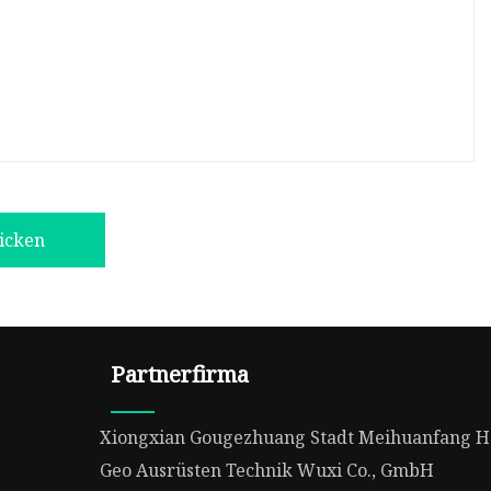
icken
Partnerfirma
Xiongxian Gougezhuang Stadt Meihuanfang H
Geo Ausrüsten Technik Wuxi Co., GmbH