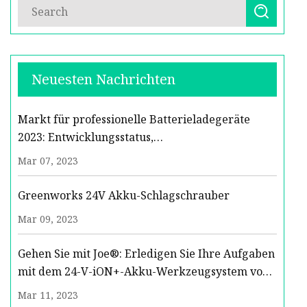
Neuesten Nachrichten
Markt für professionelle Batterieladegeräte
2023: Entwicklungsstatus,
Wettbewerbslandschaft und Wachstum nach
Mar 07, 2023
Prognose 2029 mit
Greenworks 24V Akku-Schlagschrauber
Mar 09, 2023
Gehen Sie mit Joe®: Erledigen Sie Ihre Aufgaben
mit dem 24-V-iON+-Akku-Werkzeugsystem von
Sun Joe®
Mar 11, 2023