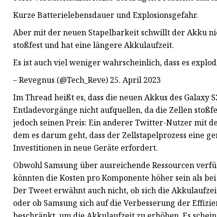
Kurze Batterielebensdauer und Explosionsgefahr.
Aber mit der neuen Stapelbarkeit schwillt der Akku nic
stoßfest und hat eine längere Akkulaufzeit.
Es ist auch viel weniger wahrscheinlich, dass es explod
– Revegnus (@Tech_Reve) 25. April 2023
Im Thread heißt es, dass die neuen Akkus des Galaxy 
Entladevorgänge nicht aufquellen, da die Zellen stoßfes
jedoch seinen Preis: Ein anderer Twitter-Nutzer mit d
dem es darum geht, dass der Zellstapelprozess eine g
Investitionen in neue Geräte erfordert.
Obwohl Samsung über ausreichende Ressourcen verfügt
könnten die Kosten pro Komponente höher sein als bei d
Der Tweet erwähnt auch nicht, ob sich die Akkulaufzei
oder ob Samsung sich auf die Verbesserung der Effi
beschränkt, um die Akkulaufzeit zu erhöhen. Es schei