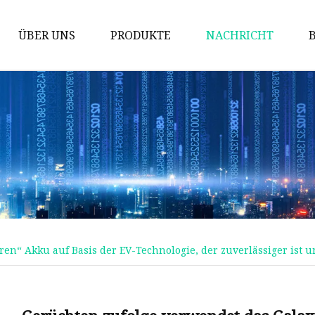
ÜBER UNS
PRODUKTE
NACHRICHT
Solarenergie-Speicherbatterie
Power-Wandbatterie
Schrankbatterie
Stapelbare Batterie
Ziegelbatterie
Blei-Säure-Ersatz
12-V-Batterie
en“ Akku auf Basis der EV-Technologie, der zuverlässiger ist 
24-V-Batterie
48-V-Batterie