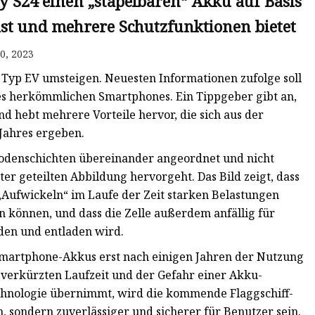
y S24 einen „stapelbaren“ Akku auf Basis
 ist und mehrere Schutzfunktionen bietet
0, 2023
Typ EV umsteigen. Neuesten Informationen zufolge soll
res herkömmlichen Smartphones. Ein Tippgeber gibt an,
nd hebt mehrere Vorteile hervor, die sich aus der
Jahres ergeben.
nodenschichten übereinander angeordnet und nicht
r geteilten Abbildung hervorgeht. Das Bild zeigt, dass
Aufwickeln“ im Laufe der Zeit starken Belastungen
en können, und dass die Zelle außerdem anfällig für
aden und entladen wird.
martphone-Akkus erst nach einigen Jahren der Nutzung
 verkürzten Laufzeit und der Gefahr einer Akku-
Technologie übernimmt, wird die kommende Flaggschiff-
, sondern zuverlässiger und sicherer für Benutzer sein.