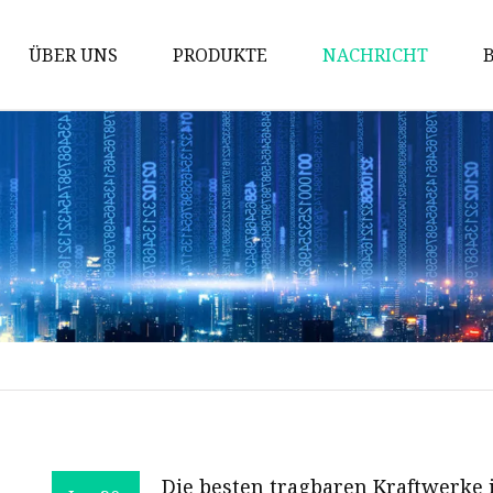
ÜBER UNS
PRODUKTE
NACHRICHT
Solarenergie-Speicherbatterie
Power-Wandbatterie
Schrankbatterie
Stapelbare Batterie
Ziegelbatterie
Blei-Säure-Ersatz
12-V-Batterie
24-V-Batterie
48-V-Batterie
Die besten tragbaren Kraftwerke 