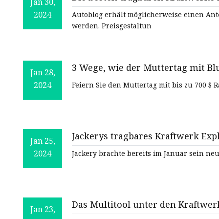
Tragbares Kraftwerk
Jan 30,
2024
Autoblog erhält möglicherweise einen Antei
Solarbatterie für
werden. Preisgestaltun
Straßenlaternen
Batterie
Prismatische LiFePO4-Zelle
3 Wege, wie der Muttertag mit Bl
Jan 28,
Zylindrische Zelle
2024
Sonnensystem
Jackerys tragbares Kraftwerk Expl
Jan 25,
1.459 $ (Sie sparen 240 $)
2024
Jackery brachte bereits im Januar sein ne
Das Multitool unter den Kraftwe
Jan 23,
RALLYE 600