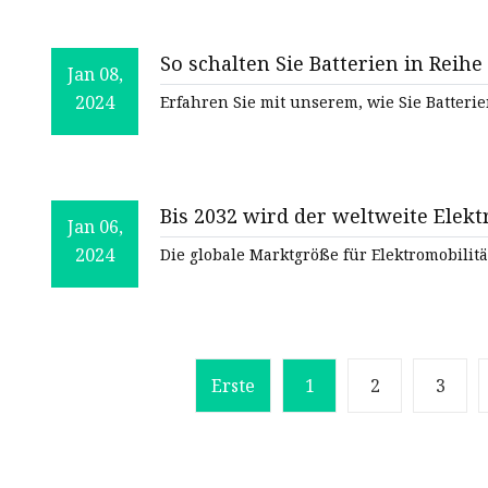
So schalten Sie Batterien in Reihe
Jan 08,
2024
Erfahren Sie mit unserem, wie Sie Batterie
Bis 2032 wird der weltweite Elekt
Jan 06,
Dollar wert sein
2024
Die globale Marktgröße für Elektromobilitä
Erste
1
2
3