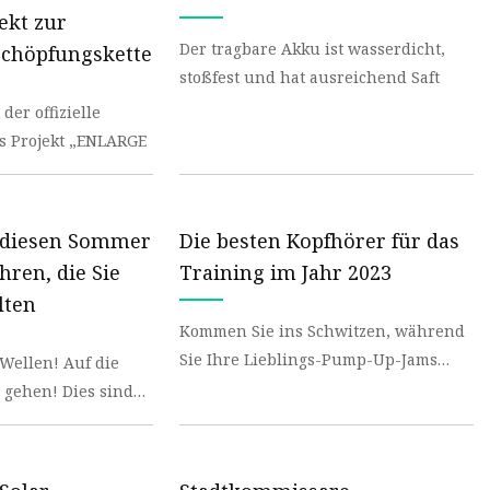
ekt zur
Der tragbare Akku ist wasserdicht,
schöpfungskette
stoßfest und hat ausreichend Saft
der offizielle
as Projekt „ENLARGE
e diesen Sommer
Die besten Kopfhörer für das
hren, die Sie
Training im Jahr 2023
lten
Kommen Sie ins Schwitzen, während
Sie Ihre Lieblings-Pump-Up-Jams
en! Auf die
hören. Das wissen wir alle