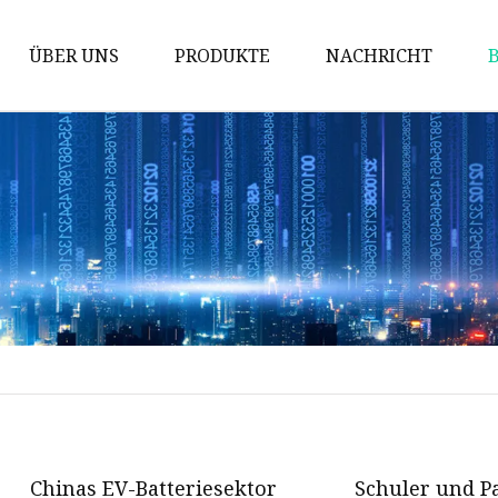
ÜBER UNS
PRODUKTE
NACHRICHT
Solarenergie-Speicherbatterie
Power-Wandbatterie
Schrankbatterie
Stapelbare Batterie
Ziegelbatterie
Blei-Säure-Ersatz
12-V-Batterie
24-V-Batterie
48-V-Batterie
Chinas EV-Batteriesektor
Schuler und P