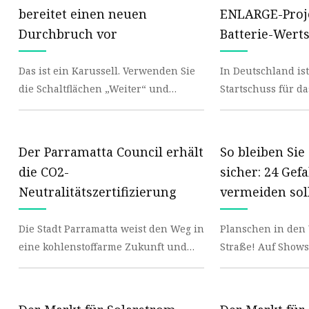
Tragbares Kraftwerk
bereitet einen neuen
ENLARGE-Proj
Solarbatterie für
Durchbruch vor
Batterie-Wert
Straßenlaternen
Batterie
Das ist ein Karussell. Verwenden Sie
In Deutschland ist 
die Schaltflächen „Weiter“ und
Startschuss für d
Prismatische LiFePO4-Zelle
„Zurück“, um durch lokale Landwirte
Zylindrische Zelle
zu navigieren.
Sonnensystem
Der Parramatta Council erhält
So bleiben Si
die CO2-
sicher: 24 Gefa
Neutralitätszertifizierung
vermeiden sol
Die Stadt Parramatta weist den Weg in
Planschen in den Well
eine kohlenstoffarme Zukunft und
Straße! Auf Shows gehen! Dies sind
verdient
einige davon