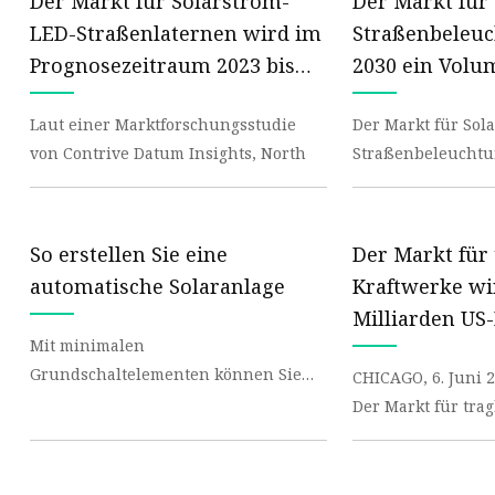
Der Markt für Solarstrom-
Der Markt für 
LED-Straßenlaternen wird im
Straßenbeleuc
Prognosezeitraum 2023 bis
2030 ein Volu
2030 voraussichtlich mit
Milliarden US-
Laut einer Marktforschungsstudie
Der Markt für Sola
einer jährlichen
jährliche Wac
von Contrive Datum Insights, North
Straßenbeleuchtu
Wachstumsrate von 11,4 %
14,10 % errei
Trends im Jahr 20
wachsen
Wartungsaufwan
So erstellen Sie eine
Der Markt für
automatische Solaranlage
Kraftwerke wir
Milliarden US
Mit minimalen
sein
Grundschaltelementen können Sie
CHICAGO, 6. Juni 
nachts ein Licht zum Leuchten
Der Markt für trag
bringen
geplant