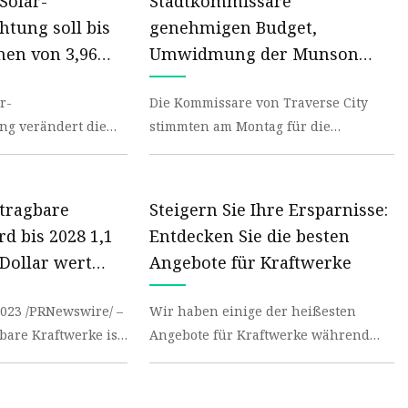
Solar-
Stadtkommissare
htung soll bis
genehmigen Budget,
men von 3,96
Umwidmung der Munson
Dollar und eine
Avenue und Pride-Resolution
r-
Die Kommissare von Traverse City
hstumsrate von
ng verändert die
stimmten am Montag für die
chen
23 durch geringen
Genehmigung des Stadthaushalts
d und
2023-24.
 tragbare
Steigern Sie Ihre Ersparnisse:
d bis 2028 1,1
Entdecken Sie die besten
-Dollar wert
Angebote für Kraftwerke
2023 /PRNewswire/ –
Wir haben einige der heißesten
bare Kraftwerke ist
Angebote für Kraftwerke während
der Hurrikansaison gefunden