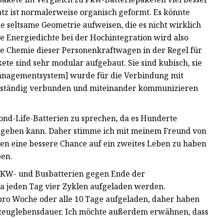
satz ist normalerweise organisch geformt. Es könnte
seltsame Geometrie aufweisen, die es nicht wirklich
re Energiedichte bei der Hochintegration wird also
die Chemie dieser Personenkraftwagen in der Regel für
te sind sehr modular aufgebaut. Sie sind kubisch, sie
iemanagementsystem] wurde für die Verbindung mit
ollständig verbunden und miteinander kommunizieren
cond-Life-Batterien zu sprechen, da es Hunderte
. geben kann. Daher stimme ich mit meinem Freund von
ien eine bessere Chance auf ein zweites Leben zu haben
ben.
 LKW- und Busbatterien gegen Ende der
a jeden Tag vier Zyklen aufgeladen werden.
o Woche oder alle 10 Tage aufgeladen, daher haben
hrzeuglebensdauer. Ich möchte außerdem erwähnen, dass