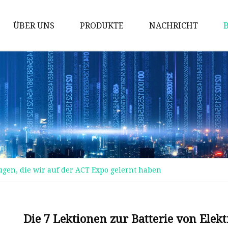
ÜBER UNS
PRODUKTE
NACHRICHT
Solarenergie-Speicherbatterie
Power-Wandbatterie
Schrankbatterie
Stapelbare Batterie
Ziegelbatterie
Blei-Säure-Ersatz
eugen, die wir auf der ACT Expo gelernt haben
12-V-Batterie
24-V-Batterie
48-V-Batterie
Die 7 Lektionen zur Batterie von Elek