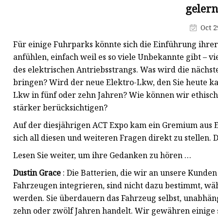
Tragbares Kraftwerk
geler
Solarbatterie für
Oct 2
Straßenlaternen
Für einige Fuhrparks könnte sich die Einführung ihre
Batterie
anfühlen, einfach weil es so viele Unbekannte gibt – v
Prismatische LiFePO4-Zelle
des elektrischen Antriebsstrangs. Was wird die nächs
bringen? Wird der neue Elektro-Lkw, den Sie heute kau
Zylindrische Zelle
Lkw in fünf oder zehn Jahren? Wie können wir ethisc
Sonnensystem
stärker berücksichtigen?
Auf der diesjährigen ACT Expo kam ein Gremium aus 
sich all diesen und weiteren Fragen direkt zu stellen.
Lesen Sie weiter, um ihre Gedanken zu hören …
Dustin Grace
: Die Batterien, die wir an unsere Kunden
Fahrzeugen integrieren, sind nicht dazu bestimmt, w
werden. Sie überdauern das Fahrzeug selbst, unabhäng
zehn oder zwölf Jahren handelt. Wir gewähren einige s