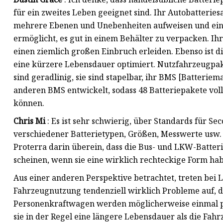
für ein zweites Leben geeignet sind. Ihr Autobatterie
mehrere Ebenen und Unebenheiten aufweisen und eine 
ermöglicht, es gut in einem Behälter zu verpacken. Ih
einen ziemlich großen Einbruch erleiden. Ebenso ist 
eine kürzere Lebensdauer optimiert. Nutzfahrzeugpake
sind geradlinig, sie sind stapelbar, ihr BMS [Batter
anderen BMS entwickelt, sodass 48 Batteriepakete v
können.
Chris Mi
: Es ist sehr schwierig, über Standards für Se
verschiedener Batterietypen, Größen, Messwerte usw
Proterra darin überein, dass die Bus- und LKW-Batter
scheinen, wenn sie eine wirklich rechteckige Form ha
Aus einer anderen Perspektive betrachtet, treten bei
Fahrzeugnutzung tendenziell wirklich Probleme auf, d
Personenkraftwagen werden möglicherweise einmal pr
sie in der Regel eine längere Lebensdauer als die Fa