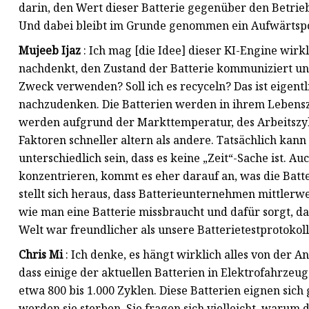
darin, den Wert dieser Batterie gegenüber den Betrie
Und dabei bleibt im Grunde genommen ein Aufwärtspot
Mujeeb Ijaz
: Ich mag [die Idee] dieser KI-Engine wirk
nachdenkt, den Zustand der Batterie kommuniziert und
Zweck verwenden? Soll ich es recyceln? Das ist eigentl
nachzudenken. Die Batterien werden in ihrem Lebensz
werden aufgrund der Markttemperatur, des Arbeitszyk
Faktoren schneller altern als andere. Tatsächlich kann
unterschiedlich sein, dass es keine „Zeit“-Sache ist.
konzentrieren, kommt es eher darauf an, was die Batter
stellt sich heraus, dass Batterieunternehmen mittlerwe
wie man eine Batterie missbraucht und dafür sorgt, das
Welt war freundlicher als unsere Batterietestprotokolle
Chris Mi
: Ich denke, es hängt wirklich alles von der 
dass einige der aktuellen Batterien in Elektrofahrzeug
etwa 800 bis 1.000 Zyklen. Diese Batterien eignen si
werden sie sterben. Sie fragen sich vielleicht, warum