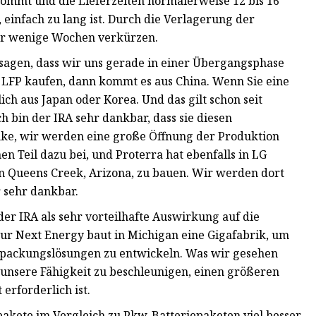
 kommt und die Lieferzeiten normalerweise 12 bis 16
einfach zu lang ist. Durch die Verlagerung der
nur wenige Wochen verkürzen.
sagen, dass wir uns gerade in einer Übergangsphase
e LFP kaufen, dann kommt es aus China. Wenn Sie eine
ch aus Japan oder Korea. Und das gilt schon seit
h bin der IRA sehr dankbar, dass sie diesen
ke, wir werden eine große Öffnung der Produktion
nen Teil dazu bei, und Proterra hat ebenfalls in LG
in Queens Creek, Arizona, zu bauen. Wir werden dort
 sehr dankbar.
der IRA als sehr vorteilhafte Auswirkung auf die
Our Next Energy baut in Michigan eine Gigafabrik, um
rpackungslösungen zu entwickeln. Was wir gesehen
, unsere Fähigkeit zu beschleunigen, einen größeren
erforderlich ist.
epakete im Vergleich zu Pkw-Batteriepaketen viel besser