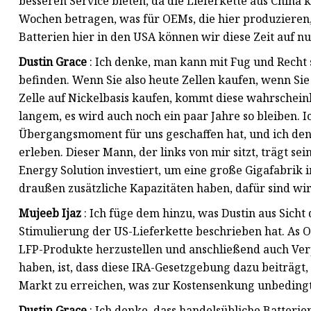
besseren Service bieten, da die Lieferkette aus China
Wochen betragen, was für OEMs, die hier produzieren, 
Batterien hier in den USA können wir diese Zeit auf 
Dustin Grace
: Ich denke, man kann mit Fug und Recht 
befinden. Wenn Sie also heute Zellen kaufen, wenn Si
Zelle auf Nickelbasis kaufen, kommt diese wahrscheinli
langem, es wird auch noch ein paar Jahre so bleiben. Ic
Übergangsmoment für uns geschaffen hat, und ich den
erleben. Dieser Mann, der links von mir sitzt, trägt sei
Energy Solution investiert, um eine große Gigafabrik 
draußen zusätzliche Kapazitäten haben, dafür sind wir
Mujeeb Ijaz
: Ich füge dem hinzu, was Dustin aus Sicht 
Stimulierung der US-Lieferkette beschrieben hat. As 
LFP-Produkte herzustellen und anschließend auch Ve
haben, ist, dass diese IRA-Gesetzgebung dazu beiträgt
Markt zu erreichen, was zur Kostensenkung unbedingt 
Dustin Grace
: Ich denke, dass handelsübliche Batteri