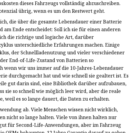
bskosten dieses Fahrzeugs vollständig abzuschreiben.
enzial übrig, wenn es um den Restwert geht.
lich, die über die gesamte Lebensdauer einer Batterie
 am Ende entscheidet: Soll ich sie für einen anderen
ich die richtige und logische Art, darüber
yklus unterschiedliche Erfahrungen machen. Einige
lus, der Schnellladenutzung und vieler verschiedener
 der End-of-Life-Zustand von Batterien so
 Auch wenn wir uns immer auf die 10-Jahres-Lebensdauer
ie durchgemacht hat und wie schnell sie gealtert ist. Es
ile gut darin sind, eine Bibliothek darüber aufzubauen,
s sie so schnell wie möglich leer wird, aber die reale
, weil es so lange dauert, die Daten zu erhalten.
Anwendung ab. Viele Menschen wissen nicht wirklich,
en nicht so lange halten. Viele von ihnen halten nur
ch gut für Second-Life-Anwendungen, aber im Fahrzeug
 die OEMs behaupten, 12 Jahre Garantie darauf zu geben.